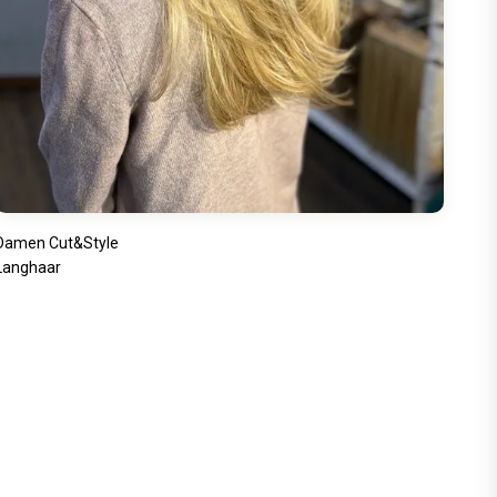
Damen Cut&Style
Langhaar